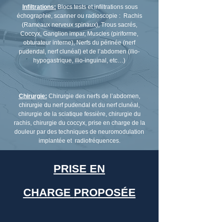
Infiltrations:
Blocs tests et infiltrations sous
échographie, scanner ou radioscopie : Rachis
(Rameaux nerveux spinaux), Trous sacrés,
Coccyx,
Ganglion impar, Muscles (piriforme,
obturateur interne),
Nerfs du périnée (nerf
pudendal, nerf clunéal) et de l’abdomen (ilio-
hypogastrique, ilio-inguinal, etc…)
​
Chirurgie:
Chirurgie des nerfs de l’abdomen,
chirurgie du nerf pudendal et du nerf clunéal,
chirurgie
de la sciatique fessière, chirurgie du
rachis, chirurgie du coccyx, prise
en charge de la
douleur par des techniques
de neuromodulation
implantée et radiofréquences.
PRISE EN
CHARGE
PROPOSÉE