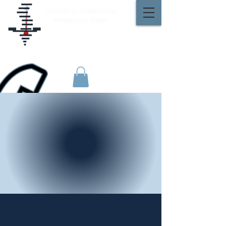
CENTER for CHRONICAL
PERINEALS PAINS
Reception
01 48 42 18 61